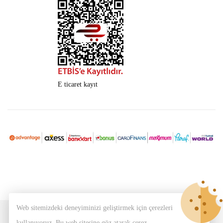
Versatil kalem seti, hem şıklığı hem de işlevselliği bir arada sunan
prestijli bir üründür. Ayrıca şirketinizin marka değerini yükseltmek,
müşterilerinize veya çalışanlarınıza özel bir hediye vermek için ideal
tercihtir.
Şimdi imza kalemi seti
ürün sayfasını
ziyaret ederek siparişinizi
E ticaret kayıt
oluşturun. Ayrıca uygun fiyat, hızlı teslimat ve profesyonel üretim
avantajıyla markanızı güçlendirin!
Web sitemizdeki deneyiminizi geliştirmek için çerezleri
© Copyright 2026
Burcu Matbaa
All Rights Reserved.
kullanıyoruz. Bu web sitesine göz atarak çerez