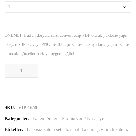
ÖNEMLİ! Lütfen dosyalarınızı convert edip PDF olarak yükleme yapın.
Dosyanız JPEG veya PNG ise 300 dpi kalitesinde ayarlama yapın, kalite
altındaki görseller baskıya uygun değildir.
Versatil Kalem Seti adet
SKU:
VIP-1659
Kategoriler:
Kalem Setleri
,
Promosyon / Kırtasiye
Etiketler:
baskısız kalem seti
,
basmalı kalem
,
çevirmeli kalem
,