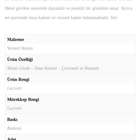
Metal gövdesi sayesinde dayanıklı ve prestijli bir görünüm sunar. Ayrıca
set içerisinde imza kalemi ve versatil kalem bulunmaktadır; biri
çevirmeli, diğeri basmalı mekanizmaya sahiptir.
Malzeme
Kalemlerin rengi
lacivert
, mürekkep rengi ise yine
lacivert
tir. Ayrıca
Versatil Kalem
metal gövdeli kalem baskısız olarak sunulmaktadır, sade ve zarif
tasarımıyla dikkat çeker. Şimdi daha fazla kalem modeli için
Ürün Özelliği
Mağaza
Metal Gövde – İmza Kalemi – Çevirmeli ve Basmalı
sayfasını
inceleyebilirsiniz. Ayrıca
rubber roller kalem seti
,
roller kalem
seti
gibi diğer premium ürünlerimizi de inceleyebilirsiniz.
Ürün Rengi
Lacivert
Versatil Kalem Seti Promosyon
Mürekkep Rengi
Ürünün Avantajları
Lacivert
Metal gövde:
Dayanıklı ve prestijli kullanım.
Baskı
İmza kalemi ve versatil kalem:
Çift fonksiyonlu set.
Baskısız
Çevirmeli ve basmalı mekanizma:
Pratik ve farklı kullanım
Adet