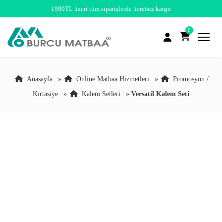
1999TL üzeri tüm siparişlerde ücretsiz kargo
0
Anasayfa
»
Online Matbaa Hizmetleri
»
Promosyon /
Kırtasiye
»
Kalem Setleri
»
Versatil Kalem Seti